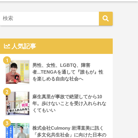
人気記事
1
男性、女性、LGBTQ、障害
者...TENGAを通して『誰もが』性
を楽しめる自由な社会へ
2
麻生真里が事故で絶望してから10
年。歩けないことを受け入れられな
くてもいい
3
株式会社Culmony 岩澤直美に訊く
「多文化共生社会」に向けた日本の