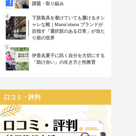
課題・取り組み
4
下肢装具を着けていても履けるオシ
ャレな靴｜Mana'olana ブランドが
目指す「選択肢のある日常」が当た
り前の世界
5
伊是名夏子に訊く自分を大切にする
「助け合い」の生き方と性教育
口コミ・評判