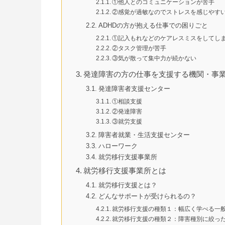
①他人とのコミュニケーションが苦手
②感覚が過敏なのでストレスを感じやす
ADHDの方が抱える仕事での困りごと
①記入もれなどのケアレスミスをしてし
②タスク管理が苦手
③気が散って集中力が続かない
発達障害の方の仕事を支援する機関・事
発達障害者支援センター
①相談支援
②発達障害
③就労支援
障害者就業・生活支援センター
ハローワーク
就労移行支援事業所
就労移行支援事業所とは
就労移行支援とは？
どんなサポートが受けられるの？
就労移行支援の種類１：幅広く学べる一
就労移行支援の種類２：障害種別に絞っ