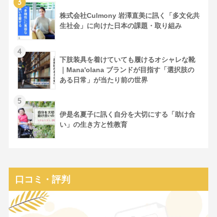
3
株式会社Culmony 岩澤直美に訊く「多文化共
生社会」に向けた日本の課題・取り組み
4
下肢装具を着けていても履けるオシャレな靴
｜Mana'olana ブランドが目指す「選択肢の
ある日常」が当たり前の世界
5
伊是名夏子に訊く自分を大切にする「助け合
い」の生き方と性教育
口コミ・評判