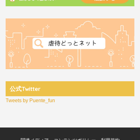
公式Twitter
Tweets by Puente_fun