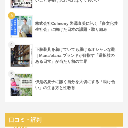
いことを受け入れられなくてもいい
3
株式会社Culmony 岩澤直美に訊く「多文化共
生社会」に向けた日本の課題・取り組み
4
下肢装具を着けていても履けるオシャレな靴
｜Mana'olana ブランドが目指す「選択肢の
ある日常」が当たり前の世界
5
伊是名夏子に訊く自分を大切にする「助け合
い」の生き方と性教育
口コミ・評判