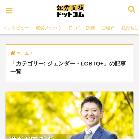
インタビュー
就労ノウハウ
口コミ・評判
ご紹介
私たちに
ホーム
「カテゴリー:
ジェンダー・LGBTQ+
」の記事
一覧