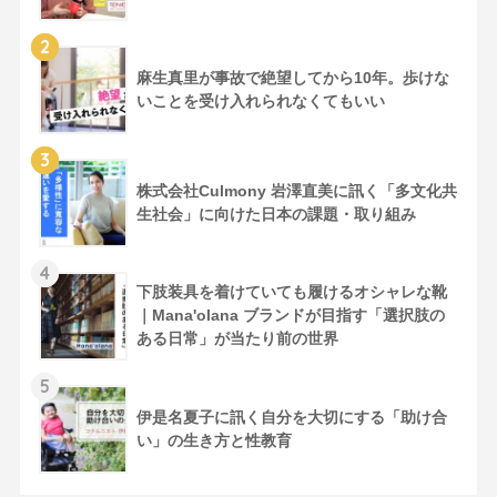
2
麻生真里が事故で絶望してから10年。歩けな
いことを受け入れられなくてもいい
3
株式会社Culmony 岩澤直美に訊く「多文化共
生社会」に向けた日本の課題・取り組み
4
下肢装具を着けていても履けるオシャレな靴
｜Mana'olana ブランドが目指す「選択肢の
ある日常」が当たり前の世界
5
伊是名夏子に訊く自分を大切にする「助け合
い」の生き方と性教育