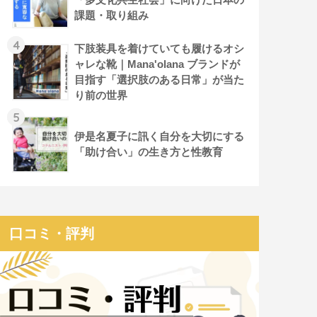
課題・取り組み
4
下肢装具を着けていても履けるオシ
ャレな靴｜Mana'olana ブランドが
目指す「選択肢のある日常」が当た
り前の世界
5
伊是名夏子に訊く自分を大切にする
「助け合い」の生き方と性教育
口コミ・評判