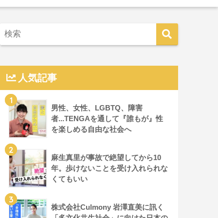
人気記事
1
男性、女性、LGBTQ、障害
者...TENGAを通して『誰もが』性
を楽しめる自由な社会へ
2
麻生真里が事故で絶望してから10
年。歩けないことを受け入れられな
くてもいい
3
株式会社Culmony 岩澤直美に訊く
「多文化共生社会」に向けた日本の