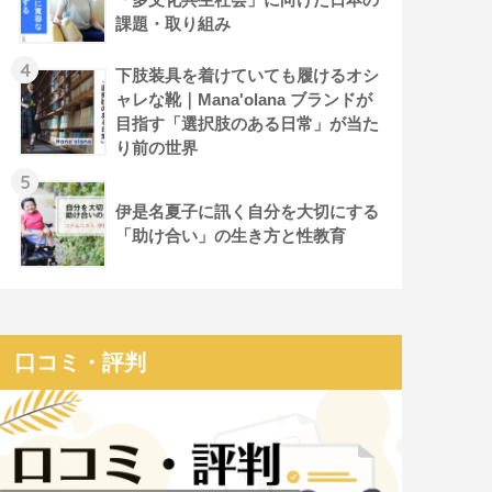
課題・取り組み
4
下肢装具を着けていても履けるオシ
ャレな靴｜Mana'olana ブランドが
目指す「選択肢のある日常」が当た
り前の世界
5
伊是名夏子に訊く自分を大切にする
「助け合い」の生き方と性教育
口コミ・評判