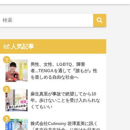
人気記事
1
男性、女性、LGBTQ、障害
者...TENGAを通して『誰もが』性
を楽しめる自由な社会へ
2
麻生真里が事故で絶望してから10
年。歩けないことを受け入れられな
くてもいい
3
株式会社Culmony 岩澤直美に訊く
「多文化共生社会」に向けた日本の