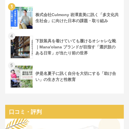
3
株式会社Culmony 岩澤直美に訊く「多文化共
生社会」に向けた日本の課題・取り組み
4
下肢装具を着けていても履けるオシャレな靴
｜Mana'olana ブランドが目指す「選択肢の
ある日常」が当たり前の世界
5
伊是名夏子に訊く自分を大切にする「助け合
い」の生き方と性教育
口コミ・評判