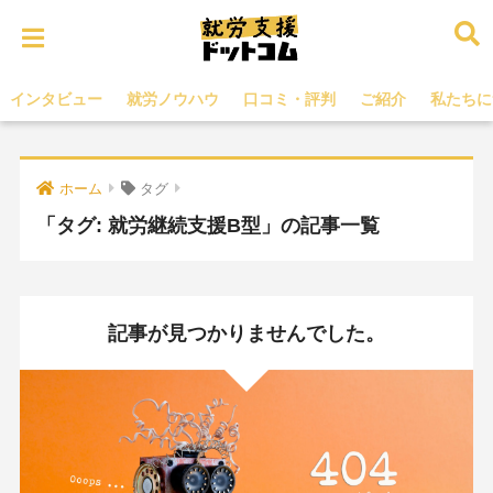
インタビュー
就労ノウハウ
口コミ・評判
ご紹介
私たちに
ホーム
タグ
「タグ:
就労継続支援B型
」の記事一覧
記事が見つかりませんでした。