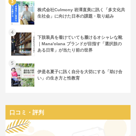
3
株式会社Culmony 岩澤直美に訊く「多文化共
生社会」に向けた日本の課題・取り組み
4
下肢装具を着けていても履けるオシャレな靴
｜Mana'olana ブランドが目指す「選択肢の
ある日常」が当たり前の世界
5
伊是名夏子に訊く自分を大切にする「助け合
い」の生き方と性教育
口コミ・評判