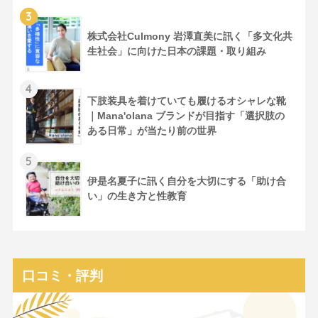
3
株式会社Culmony 岩澤直美に訊く「多文化共
生社会」に向けた日本の課題・取り組み
4
下肢装具を着けていても履けるオシャレな靴
｜Mana'olana ブランドが目指す「選択肢の
ある日常」が当たり前の世界
5
伊是名夏子に訊く自分を大切にする「助け合
い」の生き方と性教育
口コミ・評判