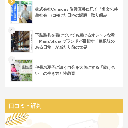
3
株式会社Culmony 岩澤直美に訊く「多文化共
生社会」に向けた日本の課題・取り組み
4
下肢装具を着けていても履けるオシャレな靴
｜Mana'olana ブランドが目指す「選択肢の
ある日常」が当たり前の世界
5
伊是名夏子に訊く自分を大切にする「助け合
い」の生き方と性教育
口コミ・評判