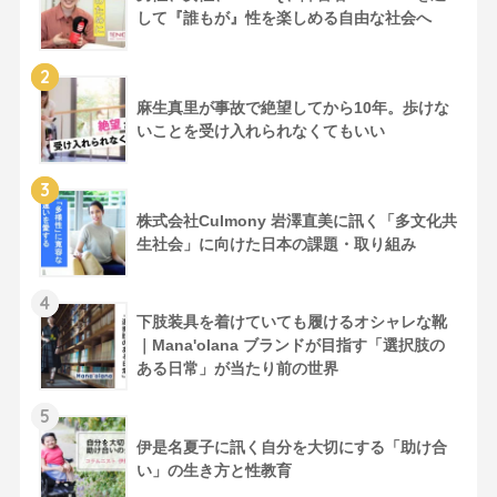
して『誰もが』性を楽しめる自由な社会へ
2
麻生真里が事故で絶望してから10年。歩けな
いことを受け入れられなくてもいい
3
株式会社Culmony 岩澤直美に訊く「多文化共
生社会」に向けた日本の課題・取り組み
4
下肢装具を着けていても履けるオシャレな靴
｜Mana'olana ブランドが目指す「選択肢の
ある日常」が当たり前の世界
5
伊是名夏子に訊く自分を大切にする「助け合
い」の生き方と性教育